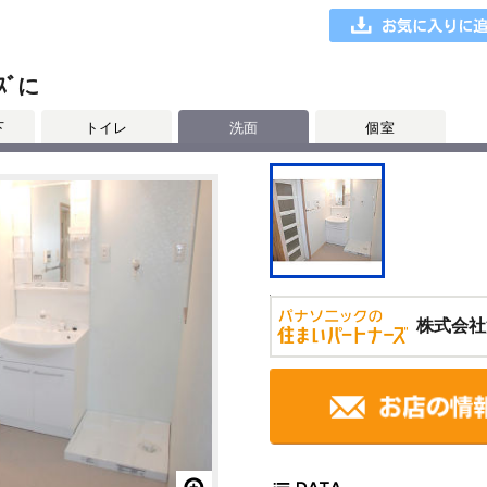
ｽﾞに
下
トイレ
洗面
個室
株式会社