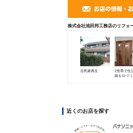
株式会社池田邦工務店のリフォ
古民家再生
2世帯で生
線をｽﾑｰｽﾞ
近くのお店を探す