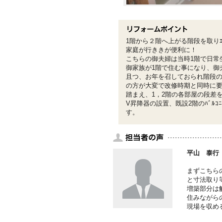
1階から２階へ上がる階段を取りｴﾚﾍ
家庭が行ききが便利に！
こちらの御夫婦は当時1階で日常
御家族が1階で住む事になり、御夫
且つ、お年を召しておられ階段
の方が大変で改修時期と同時に
踏まえ、1，2階の各部屋の段差をﾊ
V昇降器の設置、既設2階のﾊﾞﾙｺ
す。
平山 泰行
まずこちら
と寸法取り
増築部分は
住みながら
現場を収め