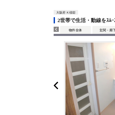
大阪府 Ｋ様邸
2世帯で生活・動線をｽﾑｰ
物件全体
玄関・廊