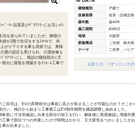
建物種別
戸建て
改修規模
改装・設備交換
築年数
築40年
ﾞｰﾀｰ設置及びﾊﾞﾘｱﾌﾘｰにお互いの
施工期間
約90日
生活を送られていましたが、娘様の
地域
大阪府
婦が2階で生活をするｽﾀｲﾙで、尚
家族構成
ご夫婦、娘夫婦
の上がり下りする事も現状では、奥様
テーマ
二世帯、バリア
要介護の認定も受けられ、介護改修も
ﾞﾘｱﾌﾘｰにし、既設の階段部分にE
ﾆｰ部分に寝室を増築するﾘﾌｫｰﾑ工事で
お近くの「パナソニックの
のご自宅は、EVの昇降部分は事前に高さが収まることが可能なのか？そこか
等行い、検討から始まり工事着工はEV制作期間を確認調整し始めました。
解体前に寸法等確認し出来る部分の加工を行い、解体後に再度確認し増築作
の工事で部位づつの作業したので時間はかかり、又大変気をつかいましたが
る事が出来ました。