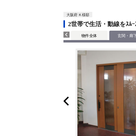
大阪府 Ｋ様邸
2世帯で生活・動線をｽﾑｰ
物件全体
玄関・廊