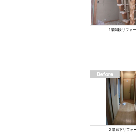
1階階段リフォ
２階廊下リフォ