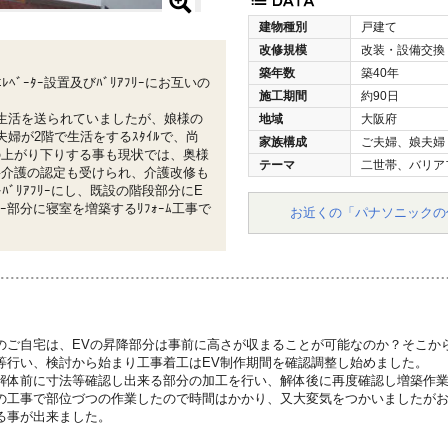
建物種別
戸建て
改修規模
改装・設備交換
築年数
築40年
ﾞｰﾀｰ設置及びﾊﾞﾘｱﾌﾘｰにお互いの
施工期間
約90日
生活を送られていましたが、娘様の
地域
大阪府
婦が2階で生活をするｽﾀｲﾙで、尚
家族構成
ご夫婦、娘夫婦
の上がり下りする事も現状では、奥様
テーマ
二世帯、バリア
要介護の認定も受けられ、介護改修も
ﾞﾘｱﾌﾘｰにし、既設の階段部分にE
ﾆｰ部分に寝室を増築するﾘﾌｫｰﾑ工事で
お近くの「パナソニックの
のご自宅は、EVの昇降部分は事前に高さが収まることが可能なのか？そこか
等行い、検討から始まり工事着工はEV制作期間を確認調整し始めました。
解体前に寸法等確認し出来る部分の加工を行い、解体後に再度確認し増築作
の工事で部位づつの作業したので時間はかかり、又大変気をつかいましたが
る事が出来ました。