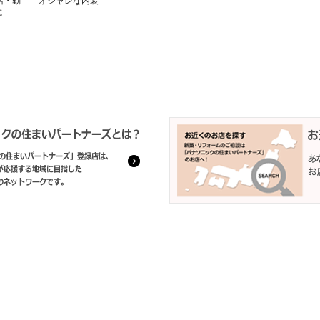
活・動
オシャレな内装
に