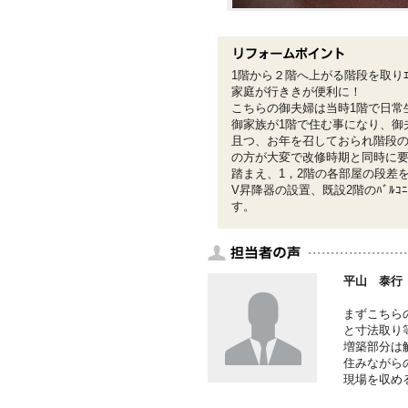
1階から２階へ上がる階段を取りｴﾚﾍ
家庭が行ききが便利に！
こちらの御夫婦は当時1階で日常
御家族が1階で住む事になり、御夫
且つ、お年を召しておられ階段
の方が大変で改修時期と同時に
踏まえ、1，2階の各部屋の段差をﾊ
V昇降器の設置、既設2階のﾊﾞﾙｺ
す。
平山 泰行
まずこちら
と寸法取り
増築部分は
住みながら
現場を収め