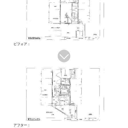
ビフォア：
アフター：