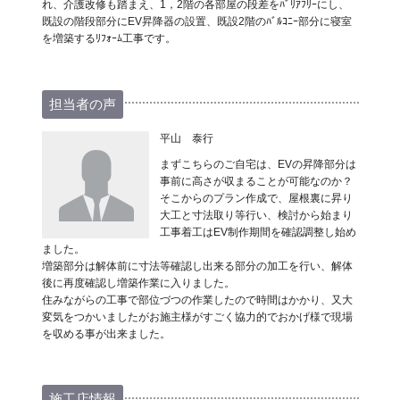
れ、介護改修も踏まえ、1，2階の各部屋の段差をﾊﾞﾘｱﾌﾘｰにし、
既設の階段部分にEV昇降器の設置、既設2階のﾊﾞﾙｺﾆｰ部分に寝室
を増築するﾘﾌｫｰﾑ工事です。
担当者の声
平山 泰行
まずこちらのご自宅は、EVの昇降部分は
事前に高さが収まることが可能なのか？
そこからのプラン作成で、屋根裏に昇り
大工と寸法取り等行い、検討から始まり
工事着工はEV制作期間を確認調整し始め
ました。
増築部分は解体前に寸法等確認し出来る部分の加工を行い、解体
後に再度確認し増築作業に入りました。
住みながらの工事で部位づつの作業したので時間はかかり、又大
変気をつかいましたがお施主様がすごく協力的でおかげ様で現場
を収める事が出来ました。
施工店情報