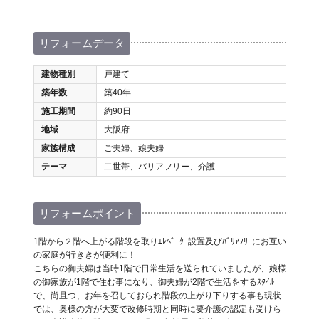
リフォームデータ
建物種別
戸建て
築年数
築40年
施工期間
約90日
地域
大阪府
家族構成
ご夫婦、娘夫婦
テーマ
二世帯、バリアフリー、介護
リフォームポイント
1階から２階へ上がる階段を取りｴﾚﾍﾞｰﾀｰ設置及びﾊﾞﾘｱﾌﾘｰにお互い
の家庭が行ききが便利に！
こちらの御夫婦は当時1階で日常生活を送られていましたが、娘様
の御家族が1階で住む事になり、御夫婦が2階で生活をするｽﾀｲﾙ
で、尚且つ、お年を召しておられ階段の上がり下りする事も現状
では、奥様の方が大変で改修時期と同時に要介護の認定も受けら