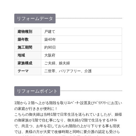
リフォームデータ
建物種別
戸建て
築年数
築40年
施工期間
約90日
地域
大阪府
家族構成
ご夫婦、娘夫婦
テーマ
二世帯、バリアフリー、介護
リフォームポイント
1階から２階へ上がる階段を取りｴﾚﾍﾞｰﾀｰ設置及びﾊﾞﾘｱﾌﾘｰにお互い
の家庭が行ききが便利に！
こちらの御夫婦は当時1階で日常生活を送られていましたが、娘様
の御家族が1階で住む事になり、御夫婦が2階で生活をするｽﾀｲﾙ
で、尚且つ、お年を召しておられ階段の上がり下りする事も現状
では、奥様の方が大変で改修時期と同時に要介護の認定も受けら