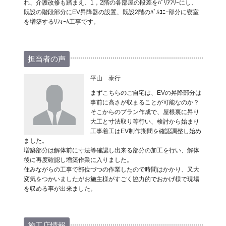
れ、介護改修も踏まえ、1，2階の各部屋の段差をﾊﾞﾘｱﾌﾘｰにし、
既設の階段部分にEV昇降器の設置、既設2階のﾊﾞﾙｺﾆｰ部分に寝室
を増築するﾘﾌｫｰﾑ工事です。
担当者の声
平山 泰行
まずこちらのご自宅は、EVの昇降部分は
事前に高さが収まることが可能なのか？
そこからのプラン作成で、屋根裏に昇り
大工と寸法取り等行い、検討から始まり
工事着工はEV制作期間を確認調整し始め
ました。
増築部分は解体前に寸法等確認し出来る部分の加工を行い、解体
後に再度確認し増築作業に入りました。
住みながらの工事で部位づつの作業したので時間はかかり、又大
変気をつかいましたがお施主様がすごく協力的でおかげ様で現場
を収める事が出来ました。
施工店情報