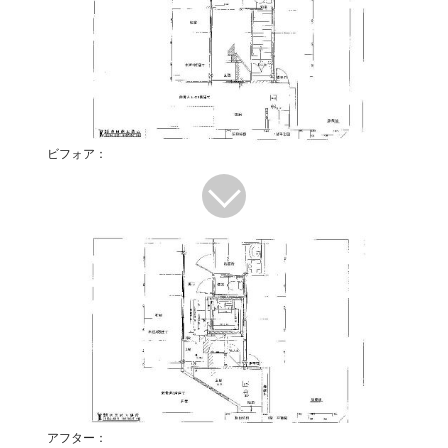
ビフォア：
アフター：