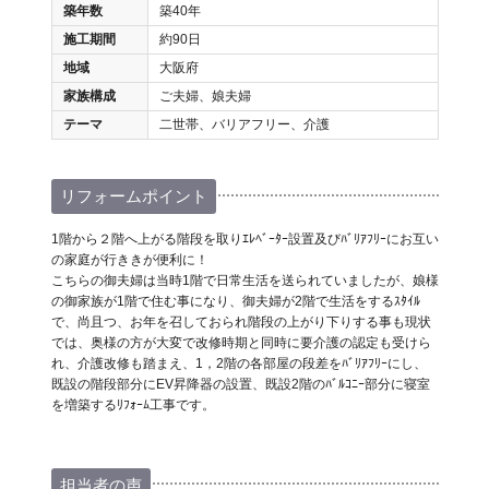
築年数
築40年
施工期間
約90日
地域
大阪府
家族構成
ご夫婦、娘夫婦
テーマ
二世帯、バリアフリー、介護
リフォームポイント
1階から２階へ上がる階段を取りｴﾚﾍﾞｰﾀｰ設置及びﾊﾞﾘｱﾌﾘｰにお互い
の家庭が行ききが便利に！
こちらの御夫婦は当時1階で日常生活を送られていましたが、娘様
の御家族が1階で住む事になり、御夫婦が2階で生活をするｽﾀｲﾙ
で、尚且つ、お年を召しておられ階段の上がり下りする事も現状
では、奥様の方が大変で改修時期と同時に要介護の認定も受けら
れ、介護改修も踏まえ、1，2階の各部屋の段差をﾊﾞﾘｱﾌﾘｰにし、
既設の階段部分にEV昇降器の設置、既設2階のﾊﾞﾙｺﾆｰ部分に寝室
を増築するﾘﾌｫｰﾑ工事です。
担当者の声