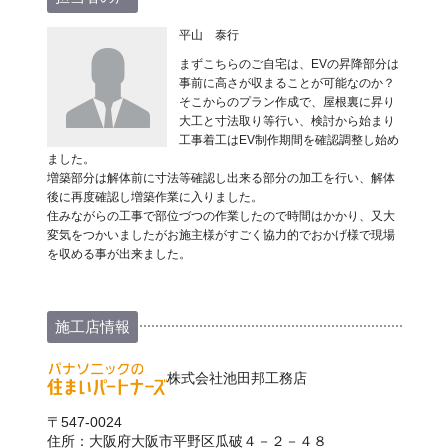
平山 泰行
まずこちらのご自宅は、EVの昇降部分は
事前に高さが収まることが可能なのか？
そこからのプラン作成で、屋根裏に昇り
大工と寸法取り等行い、検討から始まり
工事着工はEV制作期間を確認調整し始め
ました。
増築部分は解体前に寸法等確認し出来る部分の加工を行い、解体
後に再度確認し増築作業に入りました。
住みながらの工事で部位づつの作業したので時間はかかり、又大
変気をつかいましたがお施主様がすごく協力的でおかげ様で現場
を収める事が出来ました。
施工店情報
株式会社池田邦工務店
〒547-0024
住所：大阪府大阪市平野区瓜破４－２－４８