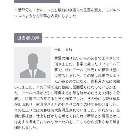
１階部分をスケルトンにし以前の水廻りの位置を変え、モデルハ
ウスのようなお洒落な内装にしました
担当者の声
平山 泰行
共通の知り合いからの紹介で工事させて
頂きました。非常に凝ったリフォーム工
事で、特にアール（半円）の板張り壁に
は苦労しました。この壁は現場で大工さ
んが造るのではなく、家具屋さんにお願
いしました。その工場で先に仮組し図面通りになっているかま
た、アールの扉が上手に稼働するか等を確かめたうえで細かく分
解し、現場で組み立てると言う作業でした。その他にも製作家具
が沢山あり、家具屋さんとの打合せに多くの時間を掛けました。
その仕上りにはお客様も大変満足されていました。それから、当
初お客様は、仕上りばかりを考えておられて断熱とか耐震とかに
はあまり考えておられなかったのを、こちらから提案させて頂き
採用しました。