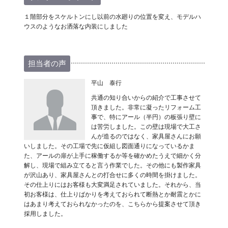
１階部分をスケルトンにし以前の水廻りの位置を変え、モデルハ
ウスのようなお洒落な内装にしました
担当者の声
平山 泰行
共通の知り合いからの紹介で工事させて
頂きました。非常に凝ったリフォーム工
事で、特にアール（半円）の板張り壁に
は苦労しました。この壁は現場で大工さ
んが造るのではなく、家具屋さんにお願
いしました。その工場で先に仮組し図面通りになっているかま
た、アールの扉が上手に稼働するか等を確かめたうえで細かく分
解し、現場で組み立てると言う作業でした。その他にも製作家具
が沢山あり、家具屋さんとの打合せに多くの時間を掛けました。
その仕上りにはお客様も大変満足されていました。それから、当
初お客様は、仕上りばかりを考えておられて断熱とか耐震とかに
はあまり考えておられなかったのを、こちらから提案させて頂き
採用しました。