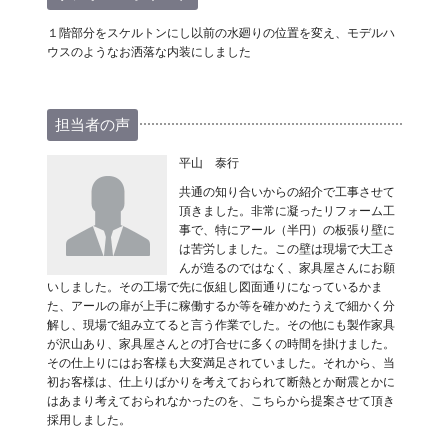
１階部分をスケルトンにし以前の水廻りの位置を変え、モデルハ
ウスのようなお洒落な内装にしました
担当者の声
平山 泰行
共通の知り合いからの紹介で工事させて
頂きました。非常に凝ったリフォーム工
事で、特にアール（半円）の板張り壁に
は苦労しました。この壁は現場で大工さ
んが造るのではなく、家具屋さんにお願
いしました。その工場で先に仮組し図面通りになっているかま
た、アールの扉が上手に稼働するか等を確かめたうえで細かく分
解し、現場で組み立てると言う作業でした。その他にも製作家具
が沢山あり、家具屋さんとの打合せに多くの時間を掛けました。
その仕上りにはお客様も大変満足されていました。それから、当
初お客様は、仕上りばかりを考えておられて断熱とか耐震とかに
はあまり考えておられなかったのを、こちらから提案させて頂き
採用しました。