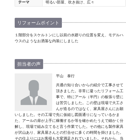
テーマ
明るい部屋、吹き抜け、広々
リフォームポイント
１階部分をスケルトンにし以前の水廻りの位置を変え、モデルハ
ウスのようなお洒落な内装にしました
担当者の声
平山 泰行
共通の知り合いからの紹介で工事させて
頂きました。非常に凝ったリフォーム工
事で、特にアール（半円）の板張り壁に
は苦労しました。この壁は現場で大工さ
んが造るのではなく、家具屋さんにお願
いしました。その工場で先に仮組し図面通りになっているかま
た、アールの扉が上手に稼働するか等を確かめたうえで細かく分
解し、現場で組み立てると言う作業でした。その他にも製作家具
が沢山あり、家具屋さんとの打合せに多くの時間を掛けました。
その仕上りにはお客様も大変満足されていました。それから、当