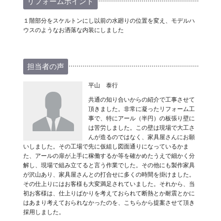
リフォームポイント
１階部分をスケルトンにし以前の水廻りの位置を変え、モデルハ
ウスのようなお洒落な内装にしました
担当者の声
平山 泰行
共通の知り合いからの紹介で工事させて
頂きました。非常に凝ったリフォーム工
事で、特にアール（半円）の板張り壁に
は苦労しました。この壁は現場で大工さ
んが造るのではなく、家具屋さんにお願
いしました。その工場で先に仮組し図面通りになっているかま
た、アールの扉が上手に稼働するか等を確かめたうえで細かく分
解し、現場で組み立てると言う作業でした。その他にも製作家具
が沢山あり、家具屋さんとの打合せに多くの時間を掛けました。
その仕上りにはお客様も大変満足されていました。それから、当
初お客様は、仕上りばかりを考えておられて断熱とか耐震とかに
はあまり考えておられなかったのを、こちらから提案させて頂き
採用しました。