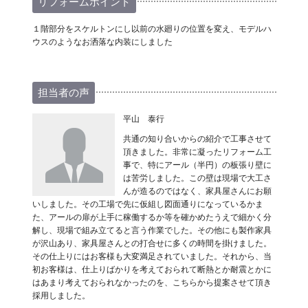
リフォームポイント
１階部分をスケルトンにし以前の水廻りの位置を変え、モデルハ
ウスのようなお洒落な内装にしました
担当者の声
平山 泰行
共通の知り合いからの紹介で工事させて
頂きました。非常に凝ったリフォーム工
事で、特にアール（半円）の板張り壁に
は苦労しました。この壁は現場で大工さ
んが造るのではなく、家具屋さんにお願
いしました。その工場で先に仮組し図面通りになっているかま
た、アールの扉が上手に稼働するか等を確かめたうえで細かく分
解し、現場で組み立てると言う作業でした。その他にも製作家具
が沢山あり、家具屋さんとの打合せに多くの時間を掛けました。
その仕上りにはお客様も大変満足されていました。それから、当
初お客様は、仕上りばかりを考えておられて断熱とか耐震とかに
はあまり考えておられなかったのを、こちらから提案させて頂き
採用しました。