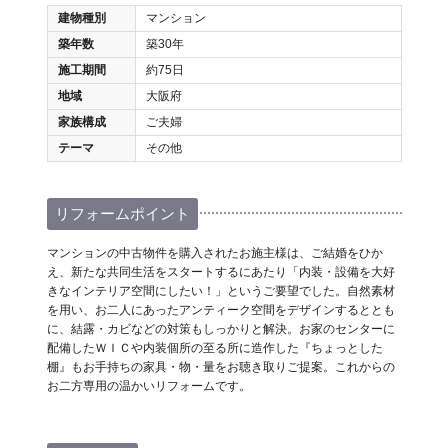
建物種別
マンション
築年数
築30年
施工期間
約75日
地域
大阪府
家族構成
ご夫婦
テーマ
その他
リフォームポイント
マンションの中古物件を購入されたお施主様は、ご結婚をひか
え、新たな共同生活をスタートするにあたり「内装・設備を大好
きなインテリア空間にしたい！」というご要望でした。自然素材
を用い、お二人にあったアンティーク空間をデザインするととも
に、結露・カビなどの対策もしっかりと解決。お家のセンターに
配備したＷＩＣや内装個所の至る所に造作した『ちょっとした
棚』もお手持ちの家具・物・量をお聴き取りご提案。これからの
お二方専用の温かいリフォームです。