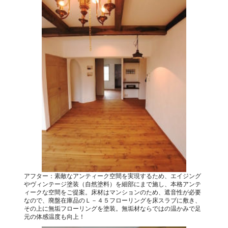
アフター：素敵なアンティーク空間を実現するため、エイジング
やヴィンテージ塗装（自然塗料）を細部にまで施し、本格アンテ
ィークな空間をご提案。床材はマンションのため、遮音性が必要
なので、廃盤在庫品のＬ－４５フローリングを床スラブに敷き、
その上に無垢フローリングを塗装。無垢材ならではの温かみで足
元の体感温度も向上！