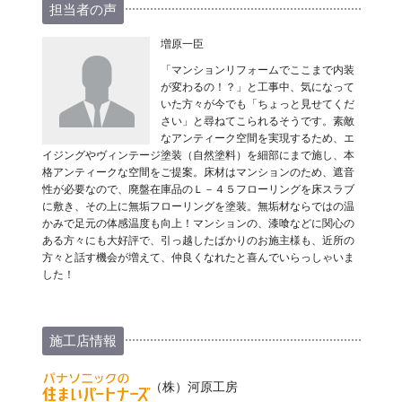
担当者の声
増原一臣
「マンションリフォームでここまで内装
が変わるの！？」と工事中、気になって
いた方々が今でも「ちょっと見せてくだ
さい」と尋ねてこられるそうです。素敵
なアンティーク空間を実現するため、エ
イジングやヴィンテージ塗装（自然塗料）を細部にまで施し、本
格アンティークな空間をご提案。床材はマンションのため、遮音
性が必要なので、廃盤在庫品のＬ－４５フローリングを床スラブ
に敷き、その上に無垢フローリングを塗装。無垢材ならではの温
かみで足元の体感温度も向上！マンションの、漆喰などに関心の
ある方々にも大好評で、引っ越したばかりのお施主様も、近所の
方々と話す機会が増えて、仲良くなれたと喜んでいらっしゃいま
した！
施工店情報
（株）河原工房