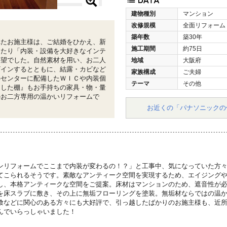
建物種別
マンション
改修規模
全面リフォーム
築年数
築30年
れたお施主様は、ご結婚をひかえ、新
施工期間
約75日
あたり「内装・設備を大好きなインテ
要望でした。自然素材を用い、お二人
地域
大阪府
ザインするとともに、結露・カビなど
家族構成
ご夫婦
のセンターに配備したＷＩＣや内装個
テーマ
その他
とした棚』もお手持ちの家具・物・量
のお二方専用の温かいリフォームで
お近くの「パナソニックの
ンリフォームでここまで内装が変わるの！？」と工事中、気になっていた方
てこられるそうです。素敵なアンティーク空間を実現するため、エイジング
し、本格アンティークな空間をご提案。床材はマンションのため、遮音性が
を床スラブに敷き、その上に無垢フローリングを塗装。無垢材ならではの温
喰などに関心のある方々にも大好評で、引っ越したばかりのお施主様も、近
んでいらっしゃいました！