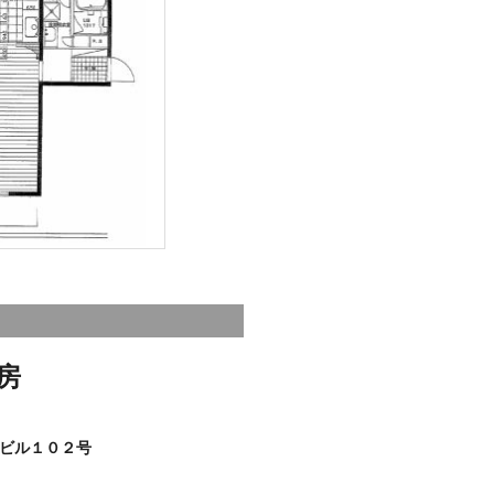
房
ビル１０２号