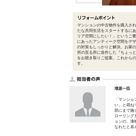
マンションの中古物件を購入さ
たな共同生活をスタートするに
リア空間にしたい！」というご
にあったアンティーク空間をデ
の対策もしっかりと解決。お家
所の至る所に造作した『ちょっ
をお聴き取りご提案。これから
す。
増原一臣
「マンショ
い」と尋ね
部にまで施
ローリング
ョンの、漆
なれたと喜