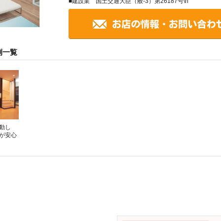
■建設業 国土交通大臣（般-3）第26187号\n
例一覧
動し
が安心