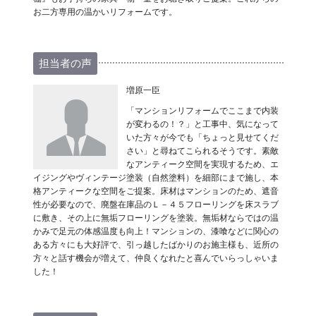
お二方専用の温かいリフォームです。
担当者の声
増原一臣
「マンションリフォームでここまで内装
が変わるの！？」と工事中、気になって
いた方々が今でも「ちょっと見せてくだ
さい」と尋ねてこられるそうです。素敵
なアンティーク空間を実現するため、エ
イジングやヴィンテージ塗装（自然塗料）を細部にまで施し、本
格アンティークな空間をご提案。床材はマンションのため、遮音
性が必要なので、廃盤在庫品のＬ－４５フローリングを床スラブ
に敷き、その上に無垢フローリングを塗装。無垢材ならではの温
かみで足元の体感温度も向上！マンションの、漆喰などに関心の
ある方々にも大好評で、引っ越したばかりのお施主様も、近所の
方々と話す機会が増えて、仲良くなれたと喜んでいらっしゃいま
した！