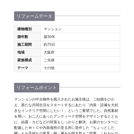
リフォームデータ
建物種別
マンション
築年数
築30年
施工期間
約75日
地域
大阪府
家族構成
ご夫婦
テーマ
その他
リフォームポイント
マンションの中古物件を購入されたお施主様は、ご結婚をひか
え、新たな共同生活をスタートするにあたり「内装・設備を大好
きなインテリア空間にしたい！」というご要望でした。自然素材
を用い、お二人にあったアンティーク空間をデザインするととも
に、結露・カビなどの対策もしっかりと解決。お家のセンターに
配備したＷＩＣや内装個所の至る所に造作した『ちょっとした
棚』もお手持ちの家具・物・量をお聴き取りご提案。これからの