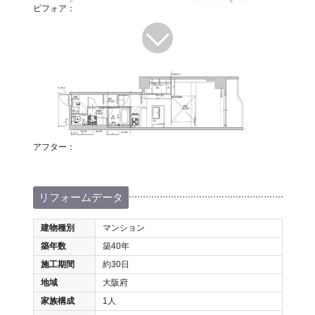
ビフォア：
アフター：
リフォームデータ
建物種別
マンション
築年数
築40年
施工期間
約30日
地域
大阪府
家族構成
1人