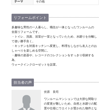
テーマ
その他
リフォームポイント
多趣味な男性の一人暮らし、職住が一体となったワンルームの
全面リフォームです。
・トイレ、洗面、浴室が一室となっていたため、水廻りを分離し
て使い勝手良く。
・キッチンを対面キッチンへ変更し、料理をしながら友人とのお
しゃべりを楽しめる空間に。
・趣味の楽器や、レコードのコレクションをすっきり収納する
為、
ウォークインクローゼットを設置。
担当者の声
伏原 良司
ワンルームマンションでは大胆な間取り
の変更が難しいため、自然と水廻りの配
置や仕様にウエイトが置かれた物件とな