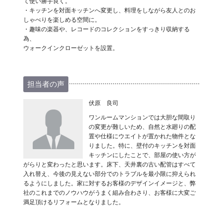
て使い勝手良く。
・キッチンを対面キッチンへ変更し、料理をしながら友人とのお
しゃべりを楽しめる空間に。
・趣味の楽器や、レコードのコレクションをすっきり収納する
為、
ウォークインクローゼットを設置。
担当者の声
伏原 良司
ワンルームマンションでは大胆な間取り
の変更が難しいため、自然と水廻りの配
置や仕様にウエイトが置かれた物件とな
りました。特に、壁付のキッチンを対面
キッチンにしたことで、部屋の使い方が
がらりと変わったと思います。床下、天井裏の古い配管はすべて
入れ替え、今後の見えない部分でのトラブルを最小限に抑えられ
るようにしました。家に対するお客様のデザインイメージと、弊
社のこれまでのノウハウがうまく組み合わさり、お客様に大変ご
満足頂けるリフォームとなりました。