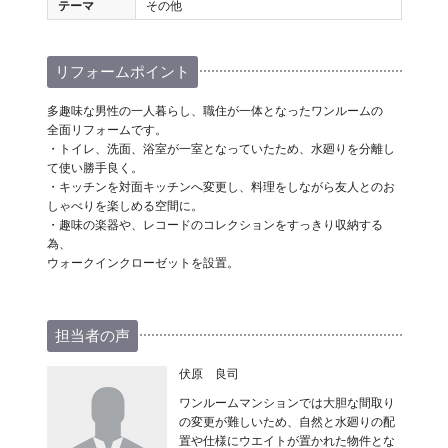
テーマ
その他
リフォームポイント
多趣味な男性の一人暮らし、職住が一体となったワンルームの
全面リフォームです。
・トイレ、洗面、浴室が一室となっていたため、水廻りを分離し
て使い勝手良く。
・キッチンを対面キッチンへ変更し、料理をしながら友人とのお
しゃべりを楽しめる空間に。
・趣味の楽器や、レコードのコレクションをすっきり収納する
為、
ウォークインクローゼットを設置。
担当者の声
伏原 良司
ワンルームマンションでは大胆な間取り
の変更が難しいため、自然と水廻りの配
置や仕様にウエイトが置かれた物件とな