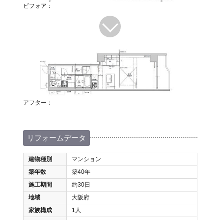
ビフォア：
アフター：
リフォームデータ
建物種別
マンション
築年数
築40年
施工期間
約30日
地域
大阪府
家族構成
1人