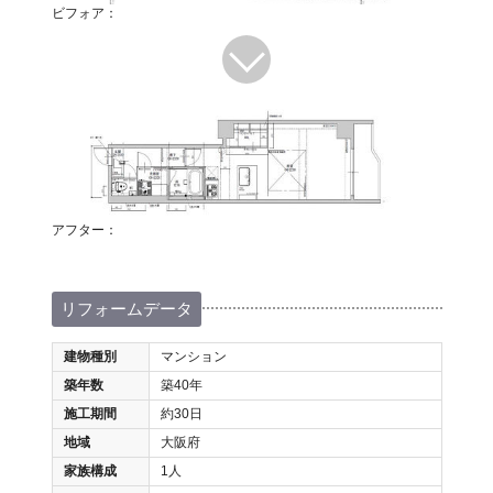
ビフォア：
アフター：
リフォームデータ
建物種別
マンション
築年数
築40年
施工期間
約30日
地域
大阪府
家族構成
1人