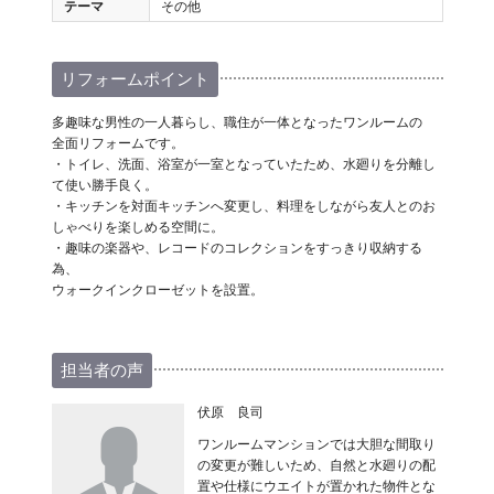
テーマ
その他
リフォームポイント
多趣味な男性の一人暮らし、職住が一体となったワンルームの
全面リフォームです。
・トイレ、洗面、浴室が一室となっていたため、水廻りを分離し
て使い勝手良く。
・キッチンを対面キッチンへ変更し、料理をしながら友人とのお
しゃべりを楽しめる空間に。
・趣味の楽器や、レコードのコレクションをすっきり収納する
為、
ウォークインクローゼットを設置。
担当者の声
伏原 良司
ワンルームマンションでは大胆な間取り
の変更が難しいため、自然と水廻りの配
置や仕様にウエイトが置かれた物件とな