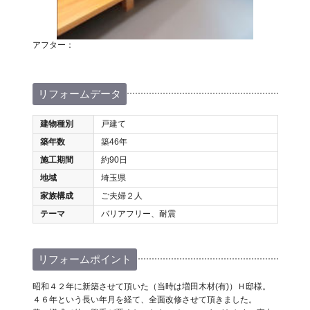
アフター：
リフォームデータ
建物種別
戸建て
築年数
築46年
施工期間
約90日
地域
埼玉県
家族構成
ご夫婦２人
テーマ
バリアフリー、耐震
リフォームポイント
昭和４２年に新築させて頂いた（当時は増田木材(有)）Ｈ邸様。
４６年という長い年月を経て、全面改修させて頂きました。