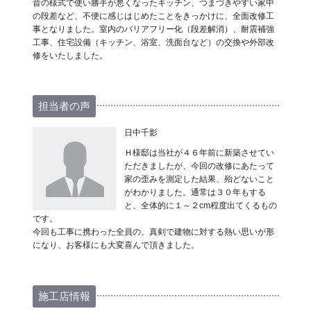
昔の様式で使い勝手が悪くなったキッチン、つまづきやすい家中
の段差など、不便に感じはじめたことをきっかけに、全面改修工
事となりました。室内のバリアフリー化（段差解消）、耐震補強
工事、住宅設備（キッチン、浴室、洗面台など）の交換や外部改
修をいたしました。
担当者の声
日中千影
Ｈ様邸は当社が４６年前に新築させてい
ただきましたが、今回の改修にあたって
家の歪みを測定した結果、殆どないこと
がわかりました。通常は３０年もする
と、全体的に１～２cm程度出てくるもの
です。
今回も工事に携わった全員の、真剣で建物に対する熱い思いが形
になり、お客様にも大変喜んで頂きました。
施工店情報