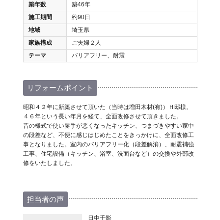
築年数
築46年
施工期間
約90日
地域
埼玉県
家族構成
ご夫婦２人
テーマ
バリアフリー、耐震
リフォームポイント
昭和４２年に新築させて頂いた（当時は増田木材(有)）Ｈ邸様。
４６年という長い年月を経て、全面改修させて頂きました。
昔の様式で使い勝手が悪くなったキッチン、つまづきやすい家中
の段差など、不便に感じはじめたことをきっかけに、全面改修工
事となりました。室内のバリアフリー化（段差解消）、耐震補強
工事、住宅設備（キッチン、浴室、洗面台など）の交換や外部改
修をいたしました。
担当者の声
日中千影