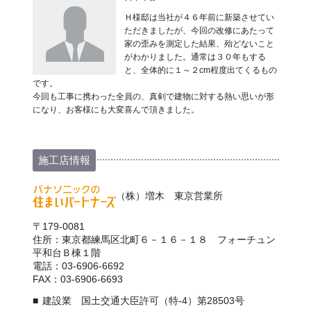
Ｈ様邸は当社が４６年前に新築させてい
ただきましたが、今回の改修にあたって
家の歪みを測定した結果、殆どないこと
がわかりました。通常は３０年もする
と、全体的に１～２cm程度出てくるもの
です。
今回も工事に携わった全員の、真剣で建物に対する熱い思いが形
になり、お客様にも大変喜んで頂きました。
施工店情報
（株）増木 東京営業所
〒179-0081
住所：東京都練馬区北町６－１６－１８ フォーチュン
平和台Ｂ棟１階
電話：03-6906-6692
FAX：03-6906-6693
建設業 国土交通大臣許可（特-4）第28503号