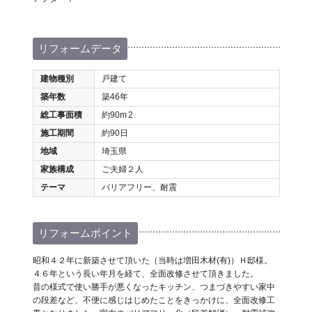
リフォームデータ
建物種別
戸建て
築年数
築46年
総工事面積
約90m
2
施工期間
約90日
地域
埼玉県
家族構成
ご夫婦２人
テーマ
バリアフリー、耐震
リフォームポイント
昭和４２年に新築させて頂いた（当時は増田木材(有)）Ｈ邸様。
４６年という長い年月を経て、全面改修させて頂きました。
昔の様式で使い勝手が悪くなったキッチン、つまづきやすい家中
の段差など、不便に感じはじめたことをきっかけに、全面改修工