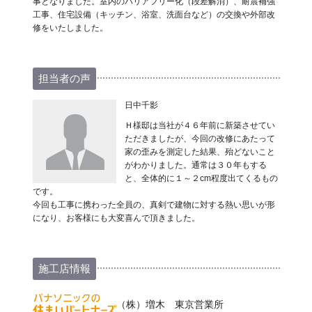
事となりました。室内のバリアフリー化（段差解消）、耐震補強
工事、住宅設備（キッチン、浴室、洗面台など）の交換や外部改
修をいたしました。
担当者の声
日中千影
Ｈ様邸は当社が４６年前に新築させてい
ただきましたが、今回の改修にあたって
家の歪みを測定した結果、殆どないこと
がわかりました。通常は３０年もする
と、全体的に１～２cm程度出てくるもの
です。
今回も工事に携わった全員の、真剣で建物に対する熱い思いが形
になり、お客様にも大変喜んで頂きました。
施工店情報
（株）増木 東京営業所