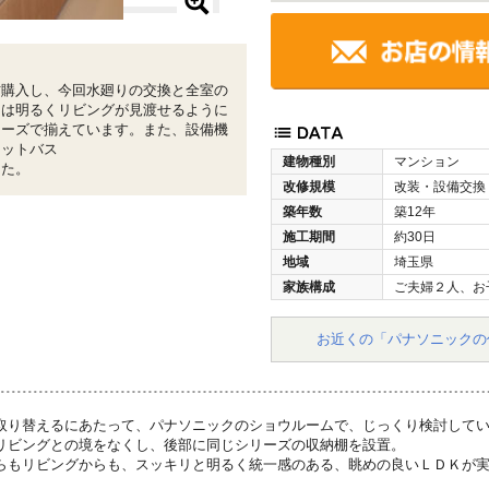
古購入し、今回水廻りの交換と全室の
ンは明るくリビングが見渡せるように
リーズで揃えています。また、設備機
ニットバス
建物種別
マンション
した。
改修規模
改装・設備交換
築年数
築12年
施工期間
約30日
地域
埼玉県
家族構成
ご夫婦２人、お
お近くの「パナソニックの
取り替えるにあたって、パナソニックのショウルームで、じっくり検討して
リビングとの境をなくし、後部に同じシリーズの収納棚を設置。
らもリビングからも、スッキリと明るく統一感のある、眺めの良いＬＤＫが