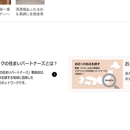
統一感
清潔感あふれる白
チンへ
を基調に全面改装