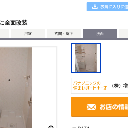
に全面改装
浴室
玄関・廊下
洗面
（株）増