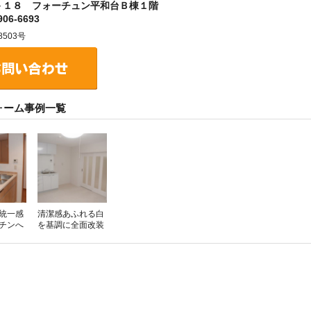
－１８ フォーチュン平和台Ｂ棟１階
06-6693
503号
ォーム事例一覧
統一感
清潔感あふれる白
チンへ
を基調に全面改装