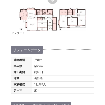
アフター：
リフォームデータ
建物種別
戸建て
築年数
築27年
施工期間
約60日
地域
長野県
家族構成
1世帯2人
テーマ
広々