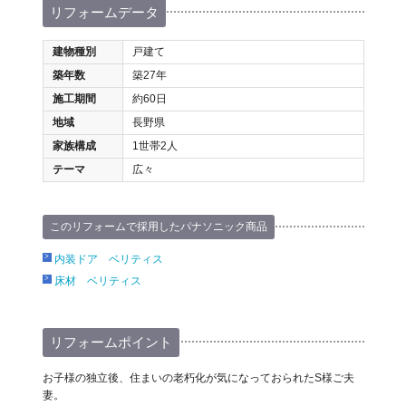
リフォームデータ
建物種別
戸建て
築年数
築27年
施工期間
約60日
地域
長野県
家族構成
1世帯2人
テーマ
広々
このリフォームで採用したパナソニック商品
内装ドア ベリティス
床材 ベリティス
リフォームポイント
お子様の独立後、住まいの老朽化が気になっておられたS様ご夫
妻。