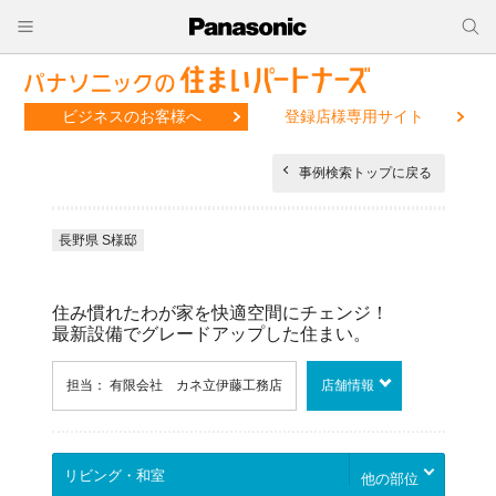
ビジネスのお客様へ
登録店様専用サイト
事例検索トップに戻る
長野県 S様邸
住み慣れたわが家を快適空間にチェンジ！
最新設備でグレードアップした住まい。
担当： 有限会社 カネ立伊藤工務店
店舗情報
他の部位