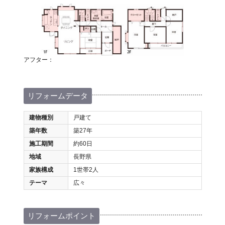
アフター：
リフォームデータ
建物種別
戸建て
築年数
築27年
施工期間
約60日
地域
長野県
家族構成
1世帯2人
テーマ
広々
リフォームポイント