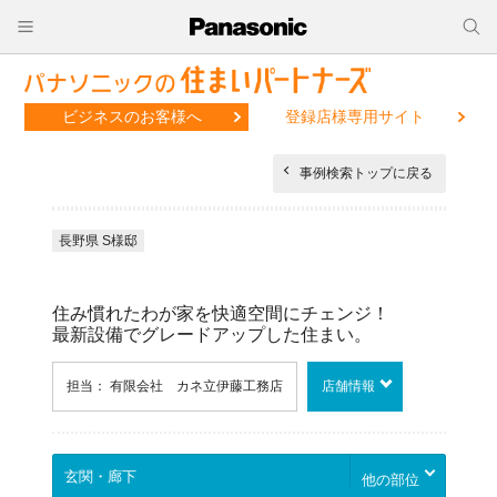
ビジネスのお客様へ
登録店様専用サイト
事例検索トップに戻る
長野県 S様邸
住み慣れたわが家を快適空間にチェンジ！
最新設備でグレードアップした住まい。
担当： 有限会社 カネ立伊藤工務店
店舗情報
他の部位