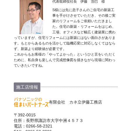
代表取締役社長 伊藤 浩巳 様
S様には先に息子さんのご自宅の新築工
事を手がけさせていただき、その後ご実
家のリフォームをご依頼いただきまし
た。住宅の新築・リフォームをはじめ、
工場、オフィスなど幅広く建築業に携わ
っていますが、住宅リフォームには新築にはない面白さがありま
す。もとからあるものを活かして臨機応変に対応しなくてはなら
ず、新築より経験値が必要です。
これからもお客様の「やってよかった」というひと言をいただく
ために、私自身も楽しんで完成想像図を描きながら現場に関わっ
ていきたいですね。
施工店情報
有限会社 カネ立伊藤工務店
〒392-0015
住所：長野県諏訪市大字中洲４５７３
電話：0266-58-2321