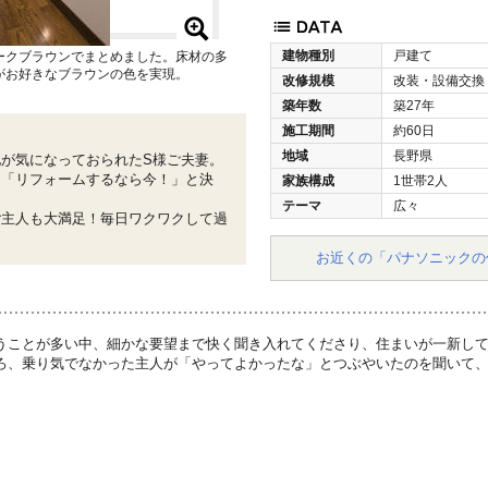
建物種別
戸建て
ークブラウンでまとめました。床材の多
がお好きなブラウンの色を実現。
改修規模
改装・設備交換
築年数
築27年
施工期間
約60日
地域
長野県
が気になっておられたS様ご夫妻。
、「リフォームするなら今！」と決
家族構成
1世帯2人
テーマ
広々
ご主人も大満足！毎日ワクワクして過
お近くの「パナソニックの
うことが多い中、細かな要望まで快く聞き入れてくださり、住まいが一新して
ろ、乗り気でなかった主人が「やってよかったな」とつぶやいたのを聞いて