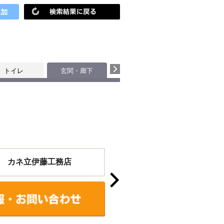
トイレ
玄関・廊下
 カネ立伊藤工務店