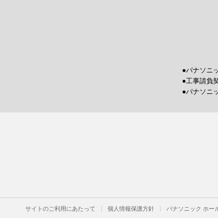
●パナソニ
●工事請負
●パナソニ
サイトのご利用にあたって
個人情報保護方針
パナソニック ホー