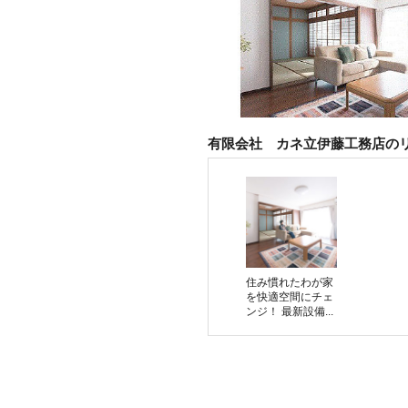
有限会社 カネ立伊藤工務店の
住み慣れたわが家
を快適空間にチェ
ンジ！ 最新設備...