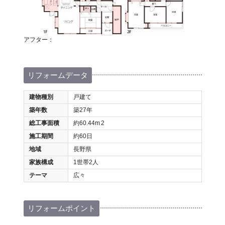
アフター：
リフォームデータ
建物種別
戸建て
築年数
築27年
総工事面積
約60.44m
2
施工期間
約60日
地域
長野県
家族構成
1世帯2人
テーマ
広々
リフォームポイント