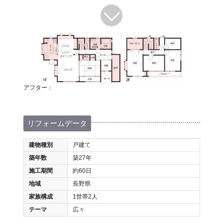
アフター：
リフォームデータ
建物種別
戸建て
築年数
築27年
施工期間
約60日
地域
長野県
家族構成
1世帯2人
テーマ
広々