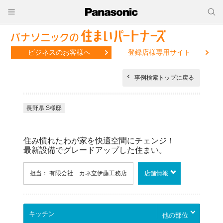
ビジネスのお客様へ
登録店様専用サイト
事例検索トップに戻る
長野県 S様邸
住み慣れたわが家を快適空間にチェンジ！
最新設備でグレードアップした住まい。
担当： 有限会社 カネ立伊藤工務店
店舗情報
他の部位