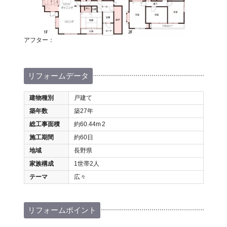
アフター：
リフォームデータ
建物種別
戸建て
築年数
築27年
総工事面積
約60.44m
2
施工期間
約60日
地域
長野県
家族構成
1世帯2人
テーマ
広々
リフォームポイント