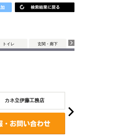
トイレ
玄関・廊下
 カネ立伊藤工務店