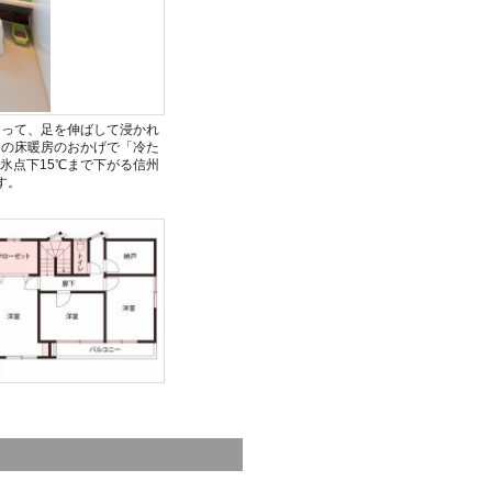
なって、足を伸ばして浸かれ
」の床暖房のおかげで「冷た
氷点下15℃まで下がる信州
す。