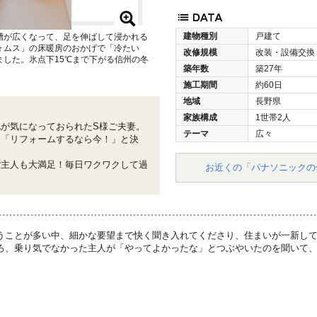
建物種別
戸建て
槽が広くなって、足を伸ばして浸かれる
ォムス」の床暖房のおかげで「冷たい
改修規模
改装・設備交換
した。氷点下15℃まで下がる信州の冬
築年数
築27年
施工期間
約60日
地域
長野県
家族構成
1世帯2人
が気になっておられたS様ご夫妻。
テーマ
広々
、「リフォームするなら今！」と決
ご主人も大満足！毎日ワクワクして過
お近くの「パナソニックの
うことが多い中、細かな要望まで快く聞き入れてくださり、住まいが一新して
ろ、乗り気でなかった主人が「やってよかったな」とつぶやいたのを聞いて