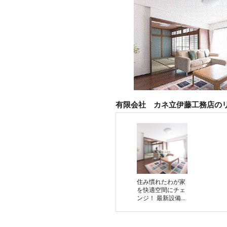
有限会社 カネ立伊藤工務店の
住み慣れたわが家
を快適空間にチェ
ンジ！ 最新設備...