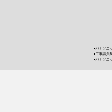
●パナソニ
●工事請負
●パナソニ