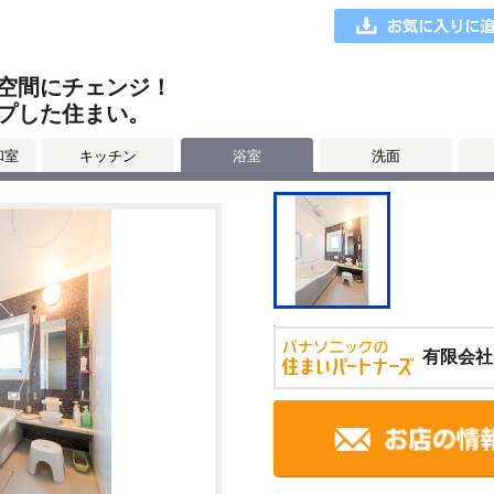
空間にチェンジ！
プした住まい。
和室
キッチン
浴室
洗面
有限会社