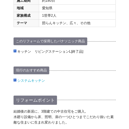
施工期間
約180日
地域
愛知県
家族構成
1世帯2人
テーマ
団らんキッチン、広々、その他
このリフォームで採用したパナソニック商品
キッチン リビングステーションL[終了品]
現行のおすすめ商品
システムキッチン
リフォームポイント
結婚後の新居に、3階建ての中古住宅をご購入。
水廻り設備から床、照明、扉の一つひとつまでこだわり抜いた素
敵な住まいに生まれ変わりました。