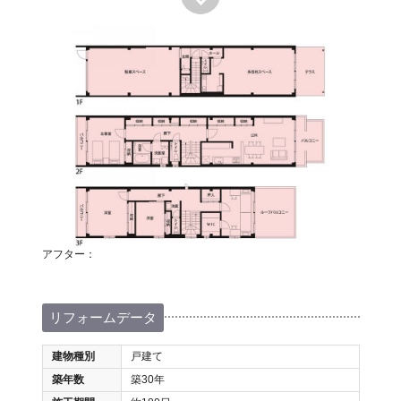
アフター：
リフォームデータ
建物種別
戸建て
築年数
築30年