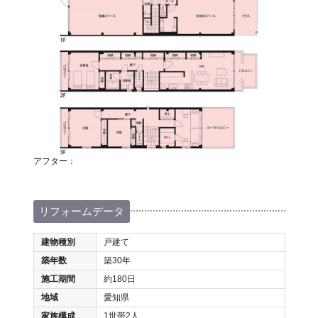
アフター：
リフォームデータ
建物種別
戸建て
築年数
築30年
施工期間
約180日
地域
愛知県
家族構成
1世帯2人