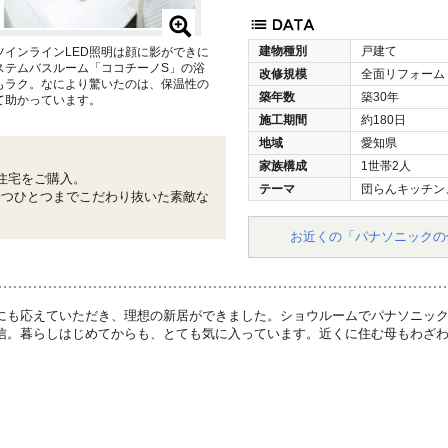
建物種別
戸建て
インラインLED照明は顔に影ができに
ステムバスルーム「ココチーノS」の浴
改修規模
全面リフォーム
もラク。なにより驚いたのは、保温性の
築年数
築30年
て助かっています。
施工期間
約180日
地域
愛知県
家族構成
1世帯2人
住宅をご購入。
テーマ
団らんキッチン
一つひとつまでこだわり抜いた素敵な
お近くの「パナソニックの
にも応えていただき、理想の新居ができました。ショウルームでパナソニッ
信。暮らしはじめてからも、とても気に入っています。近くに住む母もわざ