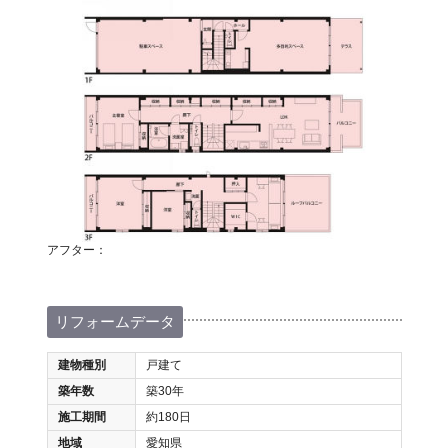
アフター：
リフォームデータ
建物種別
戸建て
築年数
築30年
施工期間
約180日
地域
愛知県