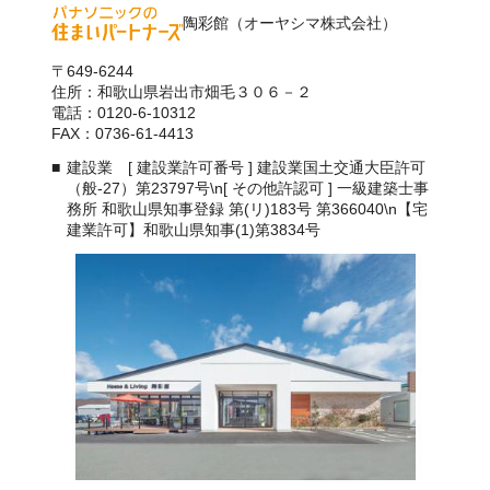
陶彩館（オーヤシマ株式会社）
〒649-6244
住所：和歌山県岩出市畑毛３０６－２
電話：0120-6-10312
FAX：0736-61-4413
建設業 [ 建設業許可番号 ] 建設業国土交通大臣許可
（般-27）第23797号\n[ その他許認可 ] 一級建築士事
務所 和歌山県知事登録 第(リ)183号 第366040\n【宅
建業許可】和歌山県知事(1)第3834号