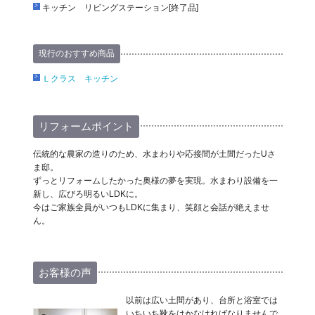
キッチン リビングステーション[終了品]
現行のおすすめ商品
Ｌクラス キッチン
リフォームポイント
伝統的な農家の造りのため、水まわりや応接間が土間だったUさ
ま邸。
ずっとリフォームしたかった奥様の夢を実現。水まわり設備を一
新し、広びろ明るいLDKに。
今はご家族全員がいつもLDKに集まり、笑顔と会話が絶えませ
ん。
お客様の声
以前は広い土間があり、台所と浴室では
いちいち靴をはかなければなりませんで