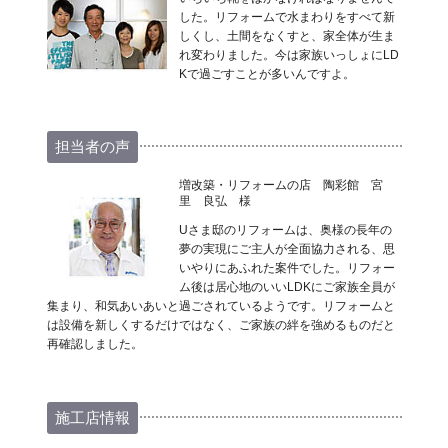
した。リフォームで水まわりをすべて新
しくし、土間をなくすと、家全体が生ま
れ変わりました。今は家族いっしょにLD
Kで過ごすことが多いんですよ。
担当者の声
増改築・リフォームの店 陶彩館 宮
里 良弘 様
Uさま邸のリフォームは、奥様の長年の
夢の実現にご主人が全面協力される、思
いやりにあふれた案件でした。リフォー
ム後は居心地のいいLDKにご家族全員が
集まり、和気あいあいと過ごされているようです。リフォームと
は設備を新しくするだけではなく、ご家族の絆を強めるものだと
再確認しました。
施工店情報