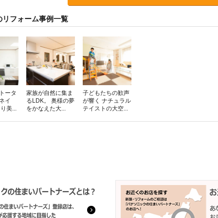
のリフォーム事例一覧
をトータ
家族が自然に集ま
子どもたちの歓声
ネイ
るLDK。 奥様の夢
が響く ナチュラル
美...
をかなえた大...
テイストの大空...