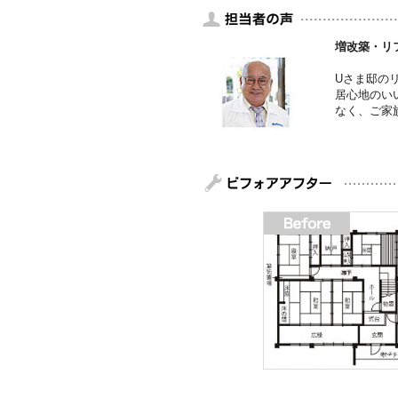
増改築・リ
Uさま邸の
居心地のい
なく、ご家