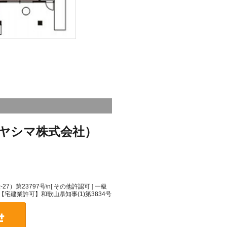
ヤシマ株式会社）
）第23797号\n[ その他許認可 ] 一級
\n【宅建業許可】和歌山県知事(1)第3834号