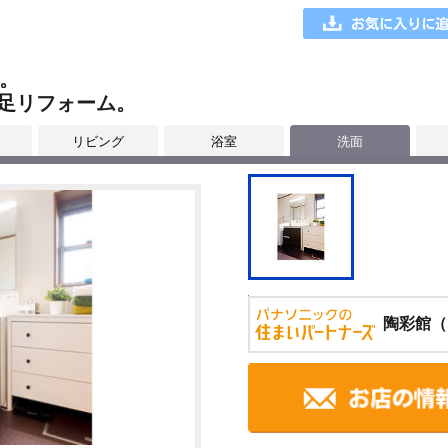
。
足リフォーム。
リビング
浴室
洗面
陶彩館（