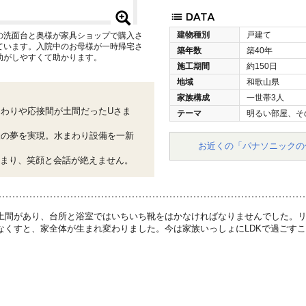
建物種別
戸建て
の洗面台と奥様が家具ショップで購入さ
ています。入院中のお母様が一時帰宅さ
築年数
築40年
助がしやすくて助かります。
施工期間
約150日
地域
和歌山県
家族構成
一世帯3人
わりや応接間が土間だったUさま
テーマ
明るい部屋、そ
様の夢を実現。水まわり設備を一新
お近くの「パナソニックの
集まり、笑顔と会話が絶えません。
土間があり、台所と浴室ではいちいち靴をはかなければなりませんでした。
なくすと、家全体が生まれ変わりました。今は家族いっしょにLDKで過ごす