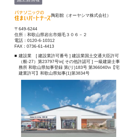
陶彩館（オーヤシマ株式会社）
〒649-6244
住所：和歌山県岩出市畑毛３０６－２
電話：0120-6-10312
FAX：0736-61-4413
建設業 [ 建設業許可番号 ] 建設業国土交通大臣許可
（般-27）第23797号\n[ その他許認可 ] 一級建築士事
務所 和歌山県知事登録 第(リ)183号 第366040\n【宅
建業許可】和歌山県知事(1)第3834号