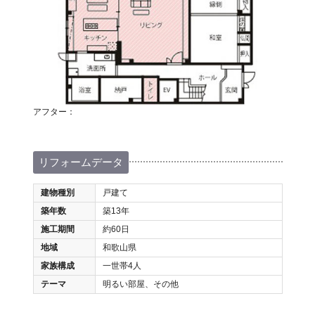
アフター：
リフォームデータ
建物種別
戸建て
築年数
築13年
施工期間
約60日
地域
和歌山県
家族構成
一世帯4人
テーマ
明るい部屋、その他