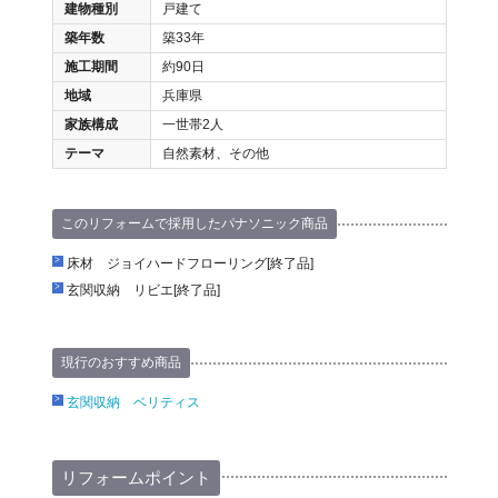
建物種別
戸建て
築年数
築33年
施工期間
約90日
地域
兵庫県
家族構成
一世帯2人
テーマ
自然素材、その他
このリフォームで採用したパナソニック商品
床材 ジョイハードフローリング[終了品]
玄関収納 リビエ[終了品]
現行のおすすめ商品
玄関収納 ベリティス
リフォームポイント