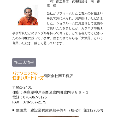
（有）南工務店 代表取締役 南 正
彦 様
当社がリフォームしたご友人のお住まい
を見て気に入られ、お声掛けいただきま
した。ショウルームにお連れして設備を
ご覧いただきましたが、カタログや施工
事例写真などのサンプルを持って伺うと、とても喜んでくださっ
たのが印象に残っています。住まわれてからも「大満足」という
言葉いただき、嬉しく思っています。
施工店情報
有限会社南工務店
〒651-2401
住所：兵庫県神戸市西区岩岡町岩岡８８６－１
電話：078-967-3175
FAX：078-967-2175
建設業 建設業兵庫県知事許可（般-24）第112785号