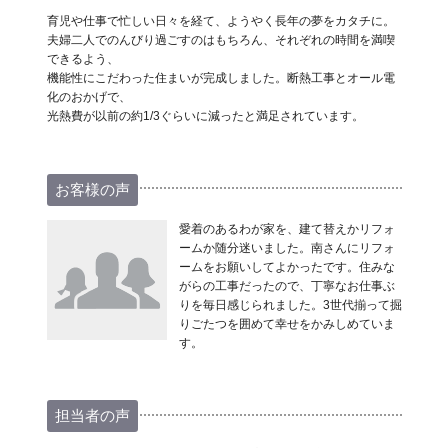
育児や仕事で忙しい日々を経て、ようやく長年の夢をカタチに。
夫婦二人でのんびり過ごすのはもちろん、それぞれの時間を満喫
できるよう、
機能性にこだわった住まいが完成しました。断熱工事とオール電
化のおかげで、
光熱費が以前の約1/3ぐらいに減ったと満足されています。
お客様の声
愛着のあるわが家を、建て替えかリフォ
ームか随分迷いました。南さんにリフォ
ームをお願いしてよかったです。住みな
がらの工事だったので、丁寧なお仕事ぶ
りを毎日感じられました。3世代揃って掘
りごたつを囲めて幸せをかみしめていま
す。
担当者の声