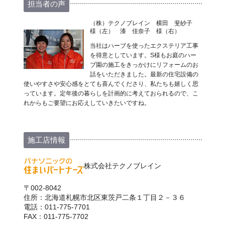
担当者の声
（株）テクノブレイン 横田 斐紗子
様（左） 漆 佳奈子 様（右）
当社はハーブを使ったエクステリア工事
を得意としています。S様もお庭のハー
ブ園の施工をきっかけにリフォームのお
話をいただきました。最新の住宅設備の
使いやすさや安心感をとても喜んでくださり、私たちも嬉しく思
っています。定年後の暮らしを計画的に考えておられるので、こ
れからもご要望にお応えしていきたいですね。
施工店情報
株式会社テクノブレイン
〒002-8042
住所：北海道札幌市北区東茨戸二条１丁目２－３６
電話：011-775-7701
FAX：011-775-7702