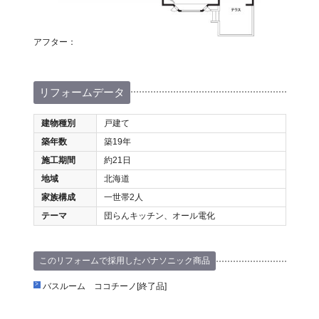
アフター：
リフォームデータ
建物種別
戸建て
築年数
築19年
施工期間
約21日
地域
北海道
家族構成
一世帯2人
テーマ
団らんキッチン、オール電化
このリフォームで採用したパナソニック商品
バスルーム ココチーノ[終了品]