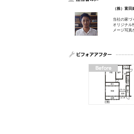
（株）富田
当社の家づ
オリジナル
メージ写真