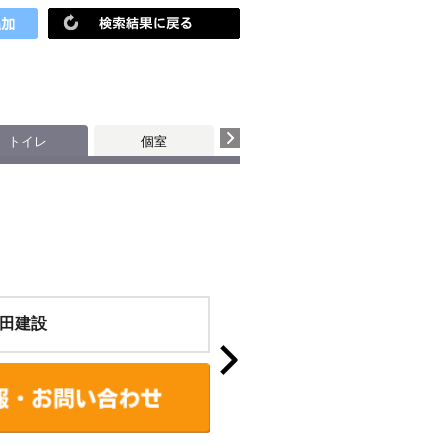
トイレ
個室
田建設