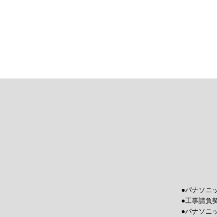
●パナソニ
●工事請負
●パナソニ