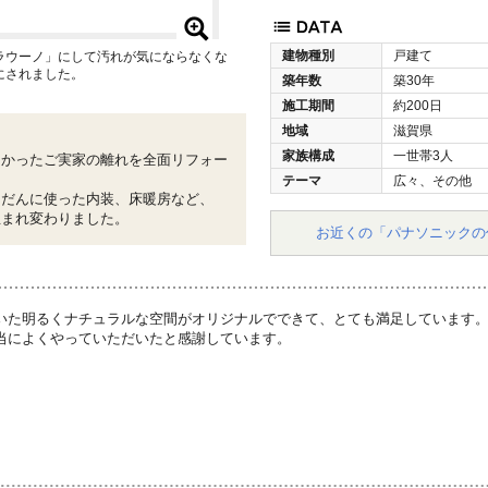
建物種別
戸建て
ラウーノ」にして汚れが気にならなくな
にされました。
築年数
築30年
施工期間
約200日
地域
滋賀県
家族構成
一世帯3人
なかったご実家の離れを全面リフォー
テーマ
広々、その他
んだんに使った内装、床暖房など、
生まれ変わりました。
お近くの「パナソニックの
いた明るくナチュラルな空間がオリジナルでできて、とても満足しています
当によくやっていただいたと感謝しています。