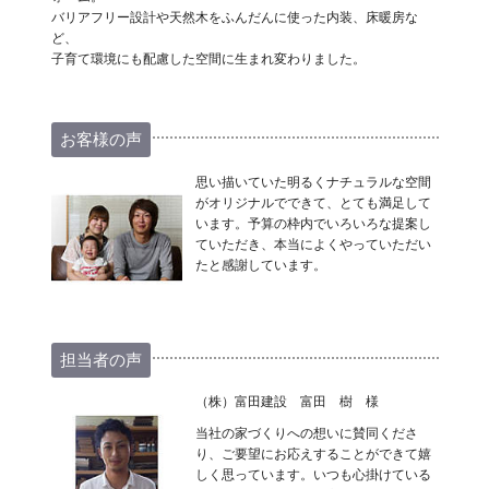
バリアフリー設計や天然木をふんだんに使った内装、床暖房な
ど、
子育て環境にも配慮した空間に生まれ変わりました。
お客様の声
思い描いていた明るくナチュラルな空間
がオリジナルでできて、とても満足して
います。予算の枠内でいろいろな提案し
ていただき、本当によくやっていただい
たと感謝しています。
担当者の声
（株）富田建設 富田 樹 様
当社の家づくりへの想いに賛同くださ
り、ご要望にお応えすることができて嬉
しく思っています。いつも心掛けている