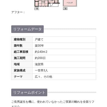
アフター：
リフォームデータ
建物種別
戸建て
築年数
築30年
総工事面積
約140m
2
施工期間
約200日
地域
滋賀県
家族構成
一世帯3人
テーマ
広々、その他
リフォームポイント
ご長男誕生を機に、使われていなかったご実家の離れを全面リフ
ォーム。