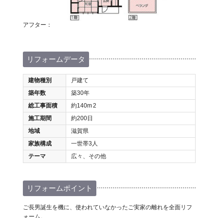
アフター：
リフォームデータ
建物種別
戸建て
築年数
築30年
総工事面積
約140m
2
施工期間
約200日
地域
滋賀県
家族構成
一世帯3人
テーマ
広々、その他
リフォームポイント
ご長男誕生を機に、使われていなかったご実家の離れを全面リフ
ォーム。