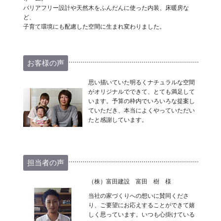
バリアフリー設計や天然木をふんだんに使った内装、床暖房な
ど、
子育て環境にも配慮した空間に生まれ変わりました。
お客様の声
思い描いていた明るくナチュラルな空間
がオリジナルでできて、とても満足して
います。予算の枠内でいろいろな提案し
ていただき、本当によくやっていただい
たと感謝しています。
担当者の声
（株）富田建設 富田 樹 様
当社の家づくりへの想いに賛同くださ
り、ご要望にお応えすることができて嬉
しく思っています。いつも心掛けている