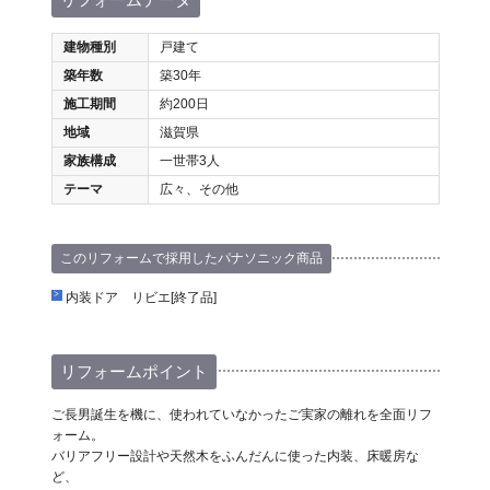
建物種別
戸建て
築年数
築30年
施工期間
約200日
地域
滋賀県
家族構成
一世帯3人
テーマ
広々、その他
このリフォームで採用したパナソニック商品
内装ドア リビエ[終了品]
リフォームポイント
ご長男誕生を機に、使われていなかったご実家の離れを全面リフ
ォーム。
バリアフリー設計や天然木をふんだんに使った内装、床暖房な
ど、