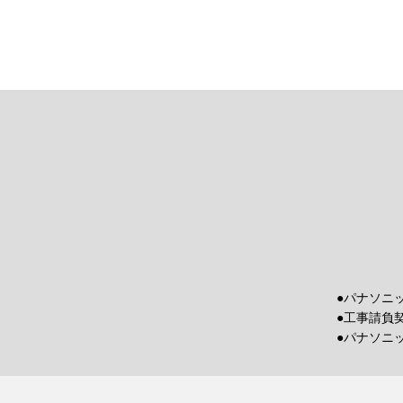
●パナソニ
●工事請負
●パナソニ