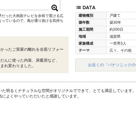
建物種別
戸建て
夢だった大画面テレビを余裕で置ける広
なっているので、風が通り抜ける気持ち
築年数
築30年
施工期間
約200日
地域
滋賀県
家族構成
一世帯3人
なかったご実家の離れを全面リフォー
テーマ
広々、その他
んだんに使った内装、床暖房など、
お近くの「パナソニックの
生まれ変わりました。
いた明るくナチュラルな空間がオリジナルでできて、とても満足しています
当によくやっていただいたと感謝しています。