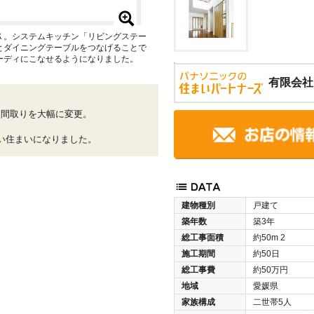
Ｋ。システムキッチン「リビングステー
とダイニングテーブルをつなげることで
ーディにこなせるようになりました。
有限会社
た間取りを大幅に変更。
、
い住まいになりました。
建物種別
戸建て
築年数
築3年
総工事面積
約50m
2
施工期間
約50日
総工事費
約50万円
地域
愛媛県
家族構成
二世帯5人