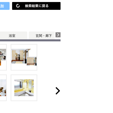
浴室
玄関・廊下