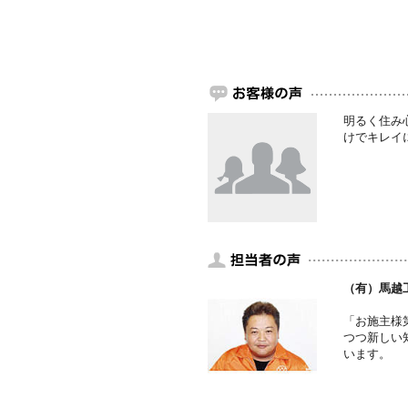
明るく住み
けでキレイ
（有）馬越
「お施主様
つつ新しい
います。