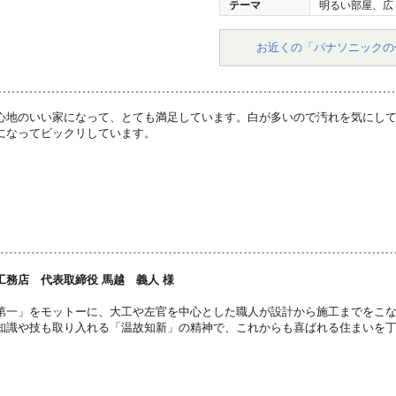
テーマ
明るい部屋、広
お近くの「パナソニックの
心地のいい家になって、とても満足しています。白が多いので汚れを気にし
になってビックリしています。
工務店 代表取締役 馬越 義人 様
第一」をモットーに、大工や左官を中心とした職人が設計から施工までをこ
知識や技も取り入れる「温故知新」の精神で、これからも喜ばれる住まいを