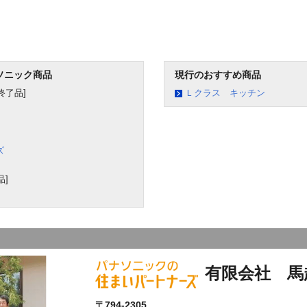
ソニック商品
現行のおすすめ商品
終了品]
Ｌクラス キッチン
ズ
]
有限会社 馬
〒794-2305