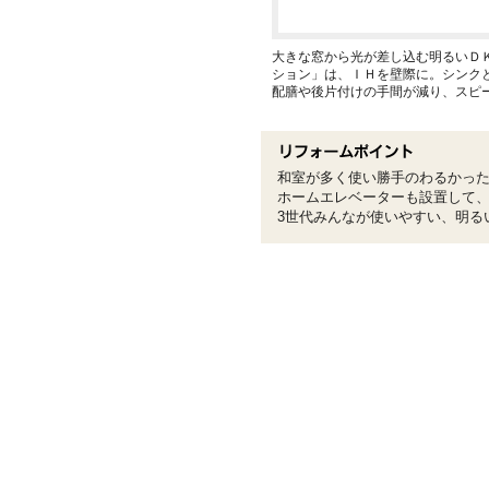
大きな窓から光が差し込む明るいＤ
ション」は、ＩＨを壁際に。シンク
配膳や後片付けの手間が減り、スピ
和室が多く使い勝手のわるかっ
ホームエレベーターも設置して
3世代みんなが使いやすい、明る