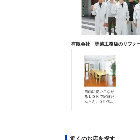
有限会社 馬越工務店のリフォ
自由に使いこなせ
るＬＤＫで家族だ
んらん。 3世代...
近くのお店を探す