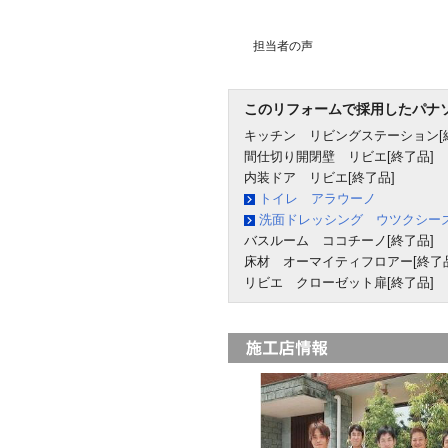
担当者の声
このリフォームで採用したパナ
キッチン リビングステーション[
間仕切り開閉壁 リビエ[終了品]
内装ドア リビエ[終了品]
トイレ アラウーノ
洗面ドレッシング ウツクシー
バスルーム ココチーノ[終了品]
床材 オーマイティフロアー[終了品
リビエ クローゼット扉[終了品]