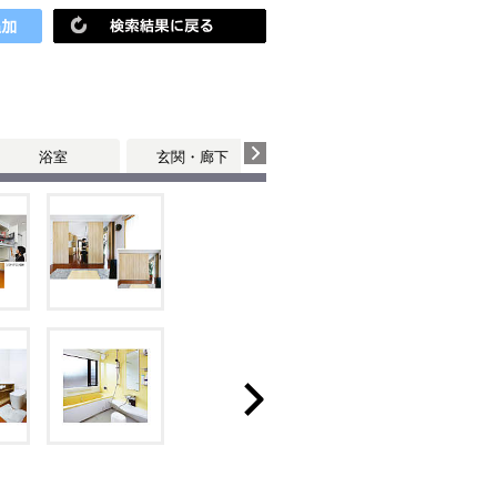
浴室
玄関・廊下