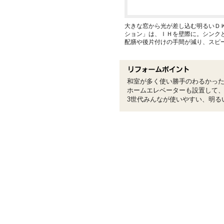
大きな窓から光が差し込む明るいＤ
ション」は、ＩＨを壁際に。シンク
配膳や後片付けの手間が減り、スピ
和室が多く使い勝手のわるかっ
ホームエレベーターも設置して
3世代みんなが使いやすい、明る