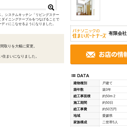
Ｋ。システムキッチン「リビングステー
とダイニングテーブルをつなげることで
ーディにこなせるようになりました。
有限会社
た間取りを大幅に変更。
、
い住まいになりました。
建物種別
戸建て
築年数
築3年
総工事面積
約50m
2
施工期間
約50日
総工事費
約50万円
地域
愛媛県
家族構成
二世帯5人