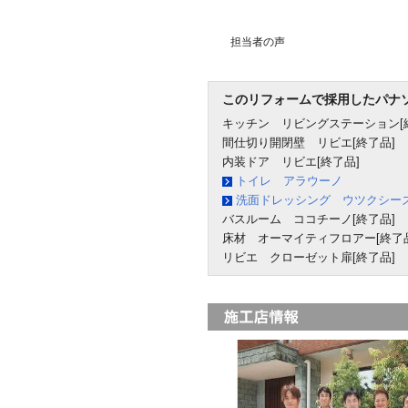
担当者の声
このリフォームで採用したパナ
キッチン リビングステーション[
間仕切り開閉壁 リビエ[終了品]
内装ドア リビエ[終了品]
トイレ アラウーノ
洗面ドレッシング ウツクシー
バスルーム ココチーノ[終了品]
床材 オーマイティフロアー[終了品
リビエ クローゼット扉[終了品]