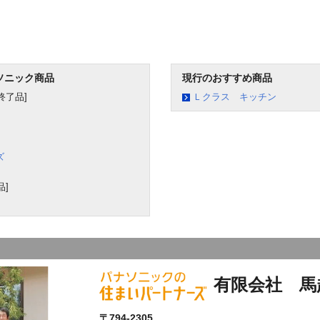
ソニック商品
現行のおすすめ商品
終了品]
Ｌクラス キッチン
ズ
]
有限会社 馬
〒794-2305