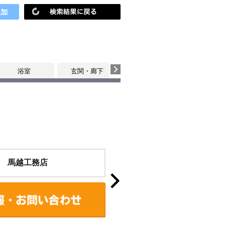
浴室
玄関・廊下
 馬越工務店