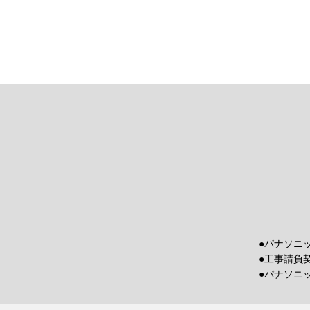
●パナソニ
●工事請負
●パナソニ