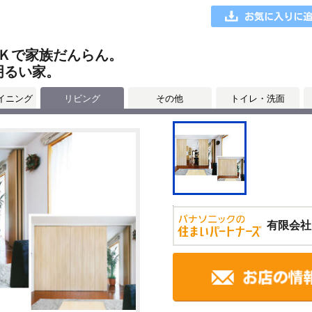
Ｋで家族だんらん。
明るい家。
イニング
リビング
その他
トイレ・洗面
有限会社