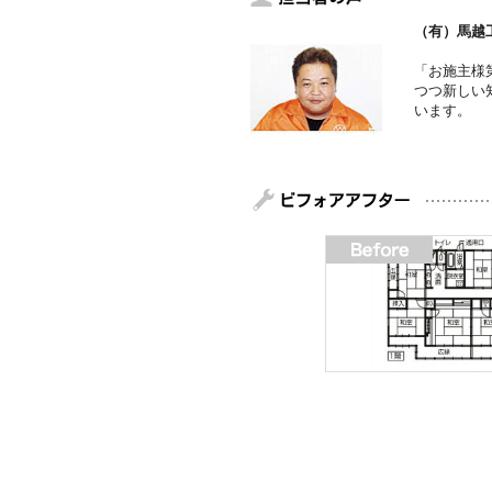
（有）馬越
「お施主様
つつ新しい
います。