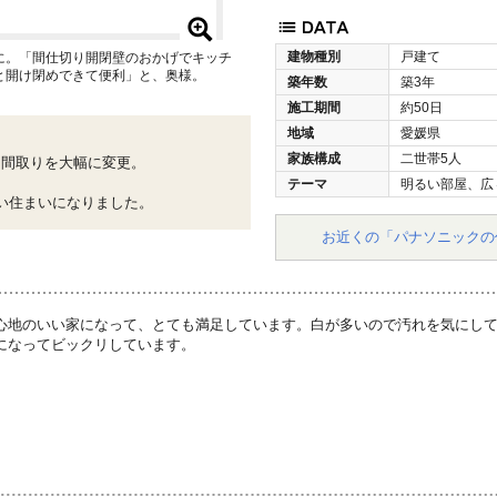
建物種別
戸建て
に。「間仕切り開閉壁のおかげでキッチ
と開け閉めできて便利」と、奥様。
築年数
築3年
施工期間
約50日
地域
愛媛県
家族構成
二世帯5人
た間取りを大幅に変更。
、
テーマ
明るい部屋、広
い住まいになりました。
お近くの「パナソニックの
心地のいい家になって、とても満足しています。白が多いので汚れを気にし
になってビックリしています。