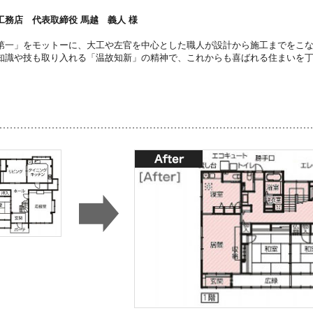
工務店 代表取締役 馬越 義人 様
第一」をモットーに、大工や左官を中心とした職人が設計から施工までをこ
知識や技も取り入れる「温故知新」の精神で、これからも喜ばれる住まいを