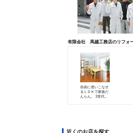
有限会社 馬越工務店のリフォ
自由に使いこなせ
るＬＤＫで家族だ
んらん。 3世代...
近くのお店を探す