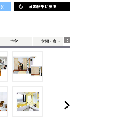
浴室
玄関・廊下