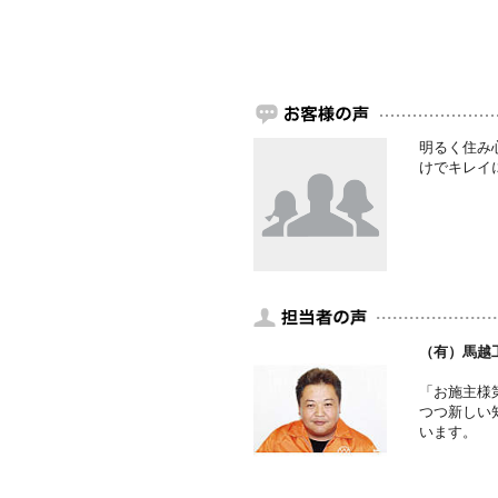
明るく住み
けでキレイ
（有）馬越
「お施主様
つつ新しい
います。