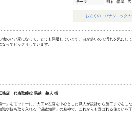
テーマ
明るい部屋、広
お近くの「パナソニックの
心地のいい家になって、とても満足しています。白が多いので汚れを気にし
になってビックリしています。
工務店 代表取締役 馬越 義人 様
第一」をモットーに、大工や左官を中心とした職人が設計から施工までをこ
知識や技も取り入れる「温故知新」の精神で、これからも喜ばれる住まいを