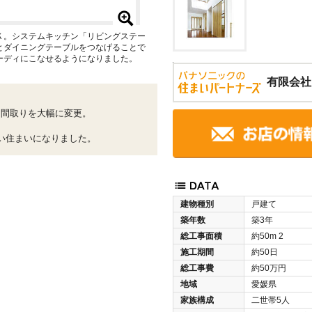
Ｋ。システムキッチン「リビングステー
とダイニングテーブルをつなげることで
ーディにこなせるようになりました。
有限会社
た間取りを大幅に変更。
、
い住まいになりました。
建物種別
戸建て
築年数
築3年
総工事面積
約50m
2
施工期間
約50日
総工事費
約50万円
地域
愛媛県
家族構成
二世帯5人