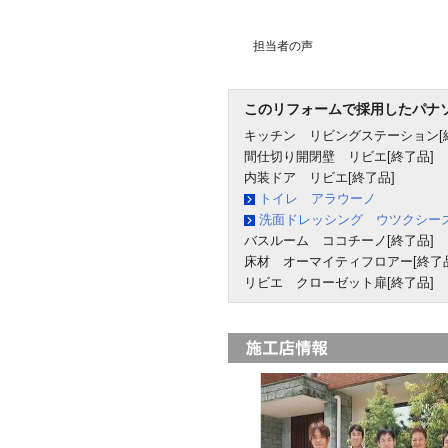
担当者の声
このリフォームで採用したパナ
キッチン リビングステーション[
間仕切り開閉壁 リビエ[終了品]
内装ドア リビエ[終了品]
トイレ アラウーノ
洗面ドレッシング ウツクシー
バスルーム ココチーノ[終了品]
床材 オーマイティフロアー[終了品
リビエ クローゼット扉[終了品]