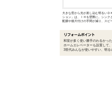
大きな窓から光が差し込む明るいＤ
ション」は、ＩＨを壁際に。シンク
配膳や後片付けの手間が減り、スピ
和室が多く使い勝手のわるかっ
ホームエレベーターも設置して
3世代みんなが使いやすい、明る