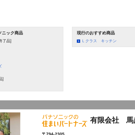
ソニック商品
現行のおすすめ商品
終了品]
Ｌクラス キッチン
ズ
]
有限会社 馬
〒794-2305