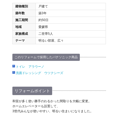
建物種別
戸建て
築年数
築3年
施工期間
約50日
地域
愛媛県
家族構成
二世帯5人
テーマ
明るい部屋、広々
このリフォームで採用したパナソニック商品
トイレ アラウーノ
洗面ドレッシング ウツクシーズ
リフォームポイント
和室が多く使い勝手のわるかった間取りを大幅に変更。
ホームエレベーターも設置して、
3世代みんなが使いやすい、明るい住まいになりました。